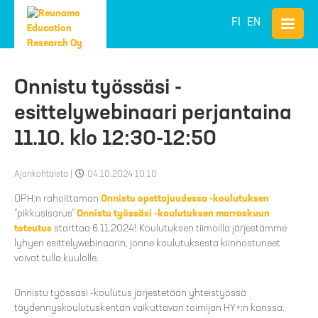
FI
EN
Onnistu työssäsi -
esittelywebinaari perjantaina
11.10. klo 12:30-12:50
Ajankohtaista
|
04.10.2024 10:10
OPH:n rahoittaman
Onnistu opettajuudessa -koulutuksen
”pikkusisarus”
Onnistu työssäsi -koulutuksen marraskuun
toteutus
starttaa 6.11.2024! Koulutuksen tiimoilla järjestämme
lyhyen esittelywebinaarin, jonne koulutuksesta kiinnostuneet
voivat tulla kuulolle.
Onnistu työssäsi -koulutus järjestetään yhteistyössä
täydennyskoulutuskentän vaikuttavan toimijan HY+:n kanssa.