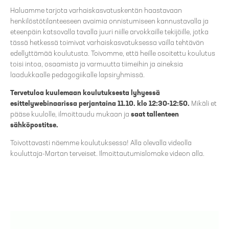
Haluamme tarjota varhaiskasvatuskentän haastavaan
henkilöstötilanteeseen avaimia onnistumiseen kannustavalla ja
eteenpäin katsovalla tavalla juuri niille arvokkaille tekijöille, jotka
tässä hetkessä toimivat varhaiskasvatuksessa vailla tehtävän
edellyttämää koulutusta. Toivomme, että heille osoitettu koulutus
toisi intoa, osaamista ja varmuutta tiimeihin ja aineksia
laadukkaalle pedagogiikalle lapsiryhmissä.
Tervetuloa kuulemaan koulutuksesta lyhyessä
esittelywebinaarissa perjantaina 11.10. klo 12:30-12:50.
Mikäli et
pääse kuulolle, ilmoittaudu mukaan ja
saat tallenteen
sähköpostitse.
Toivottavasti näemme koulutuksessa! Alla olevalla videolla
kouluttaja-Martan terveiset. Ilmoittautumislomake videon alla.