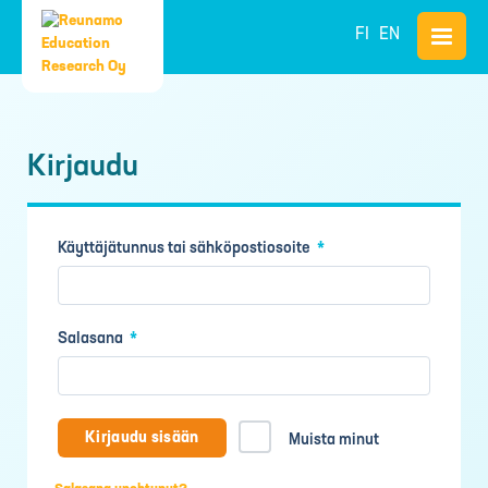
FI
EN
Kirjaudu
Vaaditaan
Käyttäjätunnus tai sähköpostiosoite
*
Vaaditaan
Salasana
*
Kirjaudu sisään
Muista minut