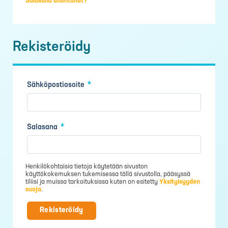
Salasana unohtunut?
Rekisteröidy
Vaaditaan
Sähköpostiosoite
*
Vaaditaan
Salasana
*
Henkilökohtaisia tietoja käytetään sivuston
käyttökokemuksen tukemisessa tällä sivustolla, pääsyssä
tiliisi ja muissa tarkoituksissa kuten on esitetty
Yksityisyyden
suoja
.
Rekisteröidy