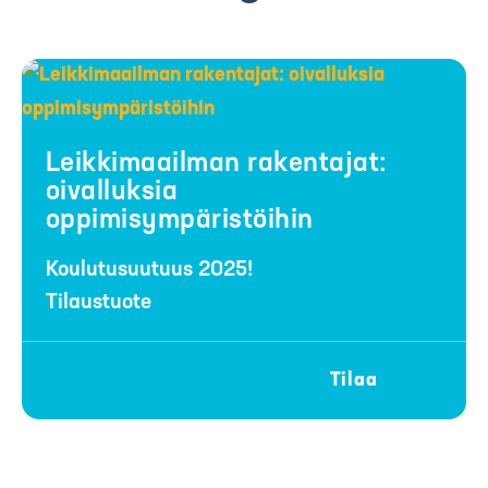
Leikkimaailman rakentajat:
oivalluksia
oppimisympäristöihin
Koulutusuutuus 2025!
Tilaustuote
Tilaa