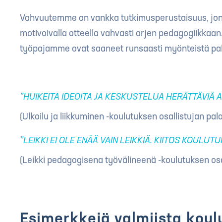
Vahvuutemme on vankka tutkimusperustaisuus, jonk
motivoivalla otteella vahvasti arjen pedagogiikkaan.
työpajamme ovat saaneet runsaasti myönteistä pal
”HUIKEITA IDEOITA JA KESKUSTELUA HERÄTTÄVIÄ AI
(Ulkoilu ja liikkuminen -koulutuksen osallistujan pal
”LEIKKI EI OLE ENÄÄ VAIN LEIKKIÄ. KIITOS KOULUT
(Leikki pedagogisena työvälineenä -koulutuksen osa
Esimerkkejä valmiista kou