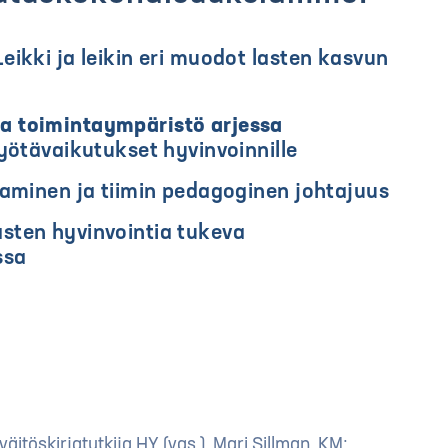
eikki ja leikin eri muodot lasten kasvun
a toimintaympäristö arjessa
yötävaikutukset hyvinvoinnille
taminen ja tiimin pedagoginen johtajuus
asten hyvinvointia tukeva
ssa
itöskirjatutkija HY (vas.), Mari Sillman, KM;