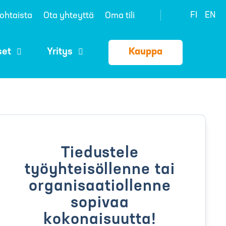
FI
EN
ohtaista
Ota yhteyttä
Oma tili
set
Yritys
Kauppa
Tiedustele
työyhteisöllenne tai
organisaatiollenne
sopivaa
kokonaisuutta!