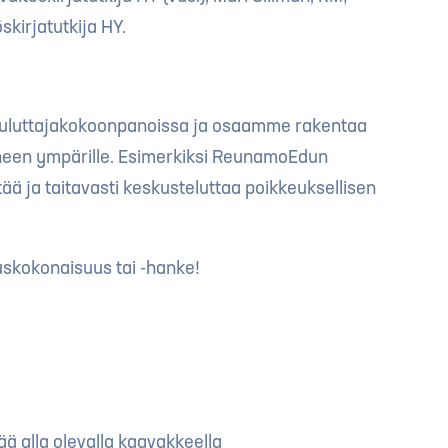
kirjatutkija HY.
ouluttajakokoonpanoissa ja osaamme rakentaa
aiheen ympärille. Esimerkiksi ReunamoEdun
ää ja taitavasti keskusteluttaa poikkeuksellisen
tuskokonaisuus tai -hanke!
tää alla olevalla kaavakkeella