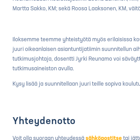
Martta Sakko, KM; sekä Roosa Laaksonen, KM, väitös
Iloksemme teemme yhteistyötä myös erilaisissa k
juuri oikeanlaisen asiantuntijatiimin suunnitellun 
tutkimusjohtaja, dosentti Jyrki Reunamo voi säväytt
tutkimusaineiston avulla.
Kysy lisää ja suunnitellaan juuri teille sopiva koulu
Yhteydenotto
Voit olla suoraan yhteydessä
sähköpostitse
tai jät