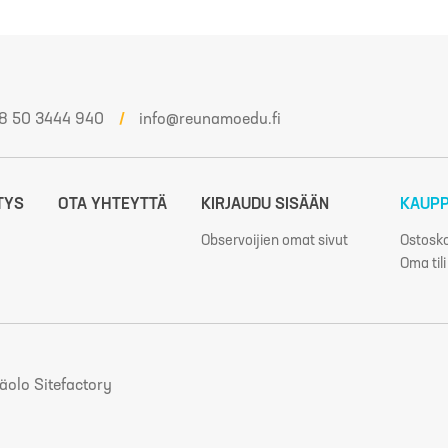
8 50 3444 940
info@reunamoedu.fi
TYS
OTA YHTEYTTÄ
KIRJAUDU SISÄÄN
KAUP
Observoijien omat sivut
Ostosko
Oma tili
y
äolo Sitefactory