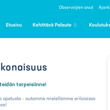
Observoijien sivut
Ajank
Etusivu
Kehittävä Palaute
Koulutuk
okonaisuus
teidän tarpeisiinne!
 opetusta - autamme mielellämme erilaisissa
ssa!