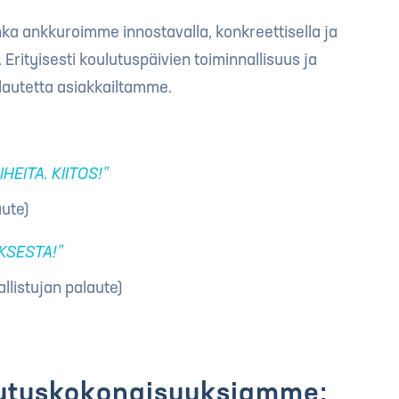
a ankkuroimme innostavalla, konkreettisella ja
 Erityisesti koulutuspäivien toiminnallisuus ja
autetta asiakkailtamme.
HEITA. KIITOS!”
aute)
UKSESTA!”
llistujan palaute)
lutuskokonaisuuksiamme: