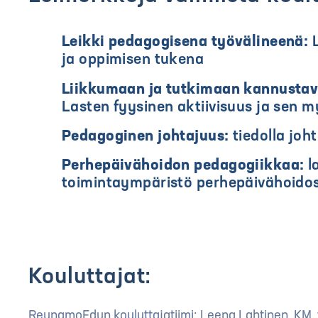
Leikki pedagogisena työvälineenä:
L
ja oppimisen tukena
Liikkumaan ja tutkimaan kannustav
Lasten fyysinen aktiivisuus ja sen m
Pedagoginen johtajuus:
tiedolla joh
Perhepäivähoidon pedagogiikkaa:
l
toimintaympäristö perhepäivähoido
Kouluttajat:
ReunamoEdun kouluttajatiimi: Leena Lahtinen, KM, vä