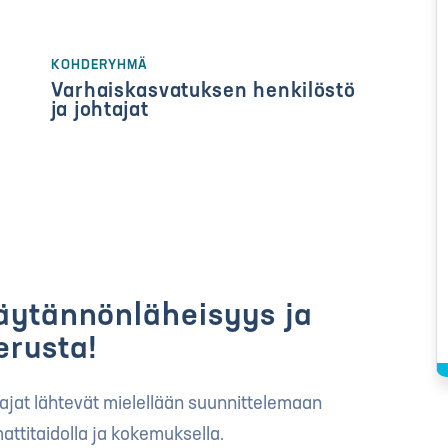
KOHDERYHMÄ
Varhaiskasvatuksen henkilöstö
ja johtajat
äytännönläheisyys ja
erusta!
jat lähtevät mielellään suunnittelemaan
ttitaidolla ja kokemuksella.