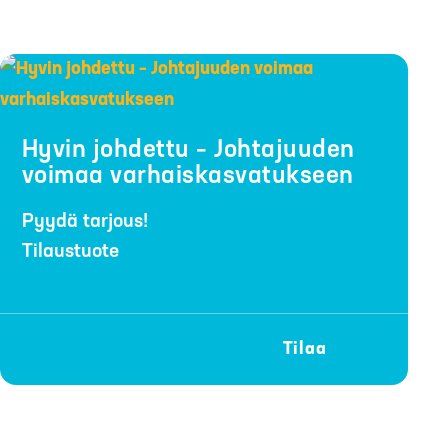
Hyvin johdettu – Johtajuuden
voimaa varhaiskasvatukseen
Pyydä tarjous!
Tilaustuote
Tilaa