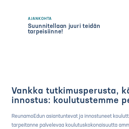
AJANKOHTA
Suunnitellaan juuri teidän
tarpeisiinne!
Vankka tutkimusperusta, k
innostus: koulutustemme p
ReunamoEdun asiantuntevat ja innostuneet koulutta
tarpeitanne palvelevaa koulutuskokonaisuutta amma