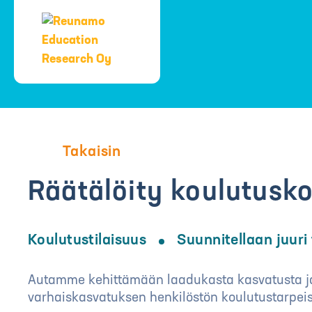
Takaisin
Räätälöity koulutusk
Koulutustilaisuus
Suunnitellaan juuri 
Autamme kehittämään laadukasta kasvatusta ja
varhaiskasvatuksen henkilöstön koulutustarpei