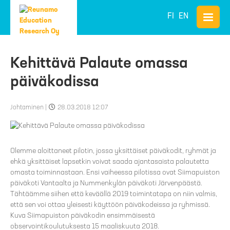
FI
EN
Kehittävä Palaute omassa
päiväkodissa
Johtaminen
|
28.03.2018 12:07
Olemme aloittaneet pilotin, jossa yksittäiset päiväkodit, ryhmät ja
ehkä yksittäiset lapsetkin voivat saada ajantasaista palautetta
omasta toiminnastaan. Ensi vaiheessa pilotissa ovat Siimapuiston
päiväkoti Vantaalta ja Nummenkylän päiväkoti Järvenpäästä.
Tähtäämme siihen että keväällä 2019 toimintatapa on niin valmis,
että sen voi ottaa yleisesti käyttöön päiväkodeissa ja ryhmissä.
Kuva Siimapuiston päiväkodin ensimmäisestä
observointikoulutuksesta 15 maaliskuuta 2018.