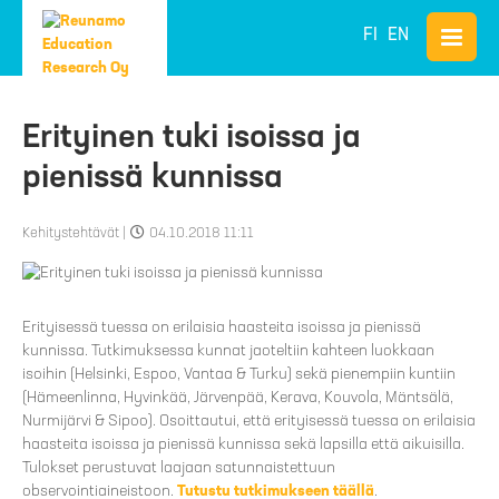
FI
EN
Erityinen tuki isoissa ja
pienissä kunnissa
Kehitystehtävät
|
04.10.2018 11:11
Erityisessä tuessa on erilaisia haasteita isoissa ja pienissä
kunnissa. Tutkimuksessa kunnat jaoteltiin kahteen luokkaan
isoihin (Helsinki, Espoo, Vantaa & Turku) sekä pienempiin kuntiin
(Hämeenlinna, Hyvinkää, Järvenpää, Kerava, Kouvola, Mäntsälä,
Nurmijärvi & Sipoo). Osoittautui, että erityisessä tuessa on erilaisia
haasteita isoissa ja pienissä kunnissa sekä lapsilla että aikuisilla.
Tulokset perustuvat laajaan satunnaistettuun
observointiaineistoon.
Tutustu tutkimukseen täällä
.