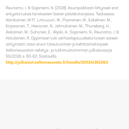
Reunamo, J. & Sajaniemi, N. (2018). Asuinpaikkaan liittyneet erot
erityistä tukea tarvitsevien lasten päiväkotiarjessa. Teoksessa
Vainikainen, M-P., Lintuvuori, M., Paananen, M., Eskelinen, M.,
Kirjavainen, T., Hienonen, N., Jahnukainen, M., Thuneberg, H.,
Asikainen, M., Suhonen, E., Alijoki, A., Sajaniemi, N., Reunamo, J. &
Hotulainen, R. Oppimisen tuki varhaislapsuudesta toisen asteen
siirtymään: tasa-arvon toteutuminen ja kehittämistarpeet.
Valtioneuvoston selvitys- ja tutkimustoiminnan julkaisusarja
55/2018, s. 60-62. Saatavilla
http://julkaisut.valtioneuvosto.fi/handle/10024/161062
.