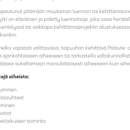
 lupautunut pitämään muutaman luennon tai kehittämisori
Jyrki on eläväinen ja pidetty luennoitsija, joka osaa heräte
entelyssä tai vaikkapa kehittämisprojektin alustuksessa 
ksinkin.
melko vapaasti valittavissa, taipuuhan kehittävä Palaute
llä ajankohtaiseen aiheeseen tai tarkastella valtakunnallis
ääsee sukeltamaan moniulotteisesti aiheeseen kuin aih
ejä aiheista:
kkuminen
taissuhteet
iminen
otiot
set/aikuisen toiminta