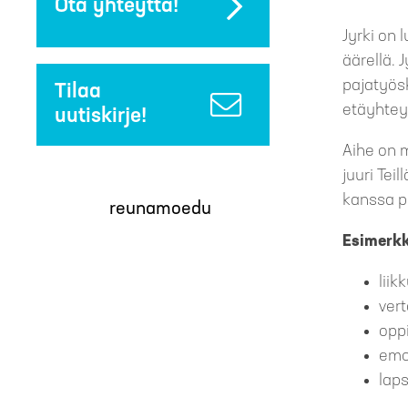
Ota yhteyttä!
Jyrki on
äärellä. 
pajatyösk
Tilaa
etäyhtey
uutiskirje!
Aihe on 
juuri Tei
kanssa p
reunamoedu
Esimerkk
lii
ver
opp
emo
lap