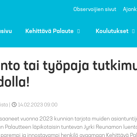
Observoijien sivut
Ajank
usivu
Kehittävä Palaute
Koulutukset
nto tai työpaja tutki
dolla!
ista
|
14.02.2023 09:00
aaneet vuonna 2023 kunnian tarjota muiden asiantuntij
än Palautteen läpikotaisin tuntevan Jyrki Reunamon luent
n parempi ja innostavampi henkilö avaamaan Kehittävä Pal