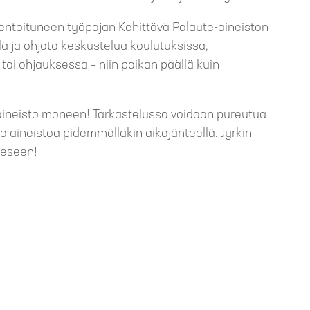
entoituneen työpajan Kehittävä Palaute-aineiston
llä ja ohjata keskustelua koulutuksissa,
tai ohjauksessa – niin paikan päällä kuin
 -aineisto moneen! Tarkastelussa voidaan pureutua
ta aineistoa pidemmälläkin aikajänteellä. Jyrkin
eeseen!