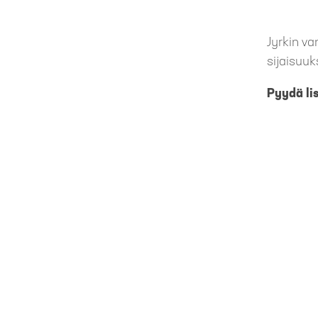
Jyrkin v
sijaisuu
Pyydä lis