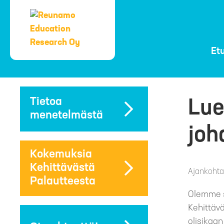
Et
Tietoa
Lue
menetelmästä
joh
Kokemuksia
Kehittävästä
Ajankohta
Palautteesta
Olemme s
Kehittäv
olisikaa