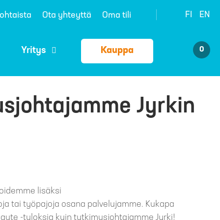
FI
EN
ohtaista
Ota yhteyttä
Oma tili
Yritys
Kauppa
0
musjohtajamme Jyrkin
oidemme lisäksi
oja tai työpajoja osana palvelujamme. Kukapa
aute -tuloksia kuin tutkimusjohtajamme Jyrki!