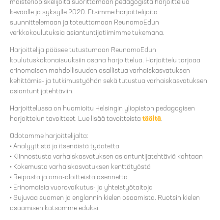
maisteriopiskelijoita suorittamaan pedagogista harjoittelua
keväälle ja syksylle 2020. Etsimme harjoittelijoita
suunnittelemaan ja toteuttamaan ReunamoEdun
verkkokoulutuksia asiantuntijatiimimme tukemana.
Harjoittelija pääsee tutustumaan ReunamoEdun
koulutuskokonaisuuksiin osana harjoittelua. Harjoittelu tarjoaa
erinomaisen mahdollisuuden osallistua varhaiskasvatuksen
kehittämis- ja tutkimustyöhön sekä tutustua varhaiskasvatuksen
asiantuntijatehtäviin.
Harjoittelussa on huomioitu Helsingin yliopiston pedagogisen
harjoittelun tavoitteet. Lue lisää tavoitteista
täältä
.
Odotamme harjoittelijalta:
• Analyyttistä ja itsenäistä työotetta
• Kiinnostusta varhaiskasvatuksen asiantuntijatehtäviä kohtaan
• Kokemusta varhaiskasvatuksen kenttätyöstä
• Reipasta ja oma-aloitteista asennetta
• Erinomaisia vuorovaikutus- ja yhteistyötaitoja
• Sujuvaa suomen ja englannin kielen osaamista. Ruotsin kielen
osaamisen katsomme eduksi.