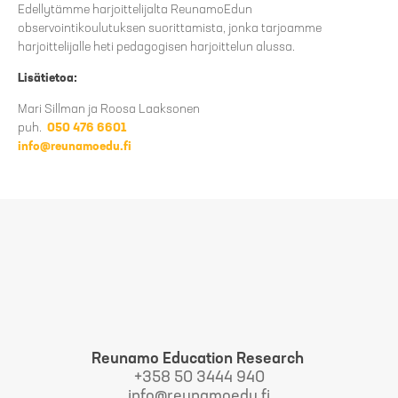
Edellytämme harjoittelijalta ReunamoEdun
observointikoulutuksen suorittamista, jonka tarjoamme
harjoittelijalle heti pedagogisen harjoittelun alussa.
Lisätietoa:
Mari Sillman ja Roosa Laaksonen
puh.
050 476 6601
info@reunamoedu.fi
Reunamo Education Research
+358 50 3444 940
info@reunamoedu.fi