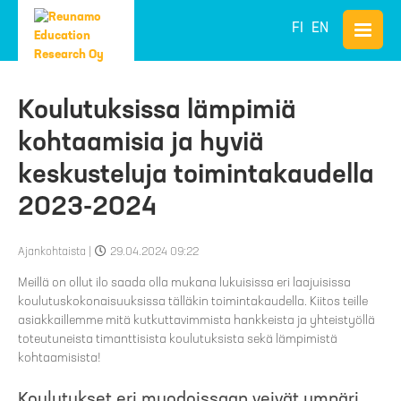
FI
EN
Koulutuksissa lämpimiä
kohtaamisia ja hyviä
keskusteluja toimintakaudella
2023-2024
Ajankohtaista
|
29.04.2024 09:22
Meillä on ollut ilo saada olla mukana lukuisissa eri laajuisissa
koulutuskokonaisuuksissa tälläkin toimintakaudella. Kiitos teille
asiakkaillemme mitä kutkuttavimmista hankkeista ja yhteistyöllä
toteutuneista timanttisista koulutuksista sekä lämpimistä
kohtaamisista!
Koulutukset eri muodoissaan veivät ympäri