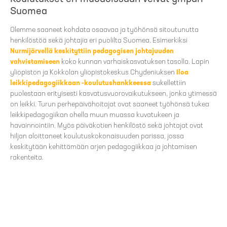
Suomea
Olemme saaneet kohdata osaavaa ja työhönsä sitoutunutta
henkilöstöä sekä johtajia eri puolilta Suomea. Esimerkiksi
Nurmijärvellä keskityttiin pedagogisen johtajuuden
vahvistamiseen
koko kunnan varhaiskasvatuksen tasolla. Lapin
yliopiston ja Kokkolan yliopistokeskus Chydeniuksen
Iloa
leikkipedagogiikkaan -koulutushankkeessa
sukellettiin
puolestaan erityisesti kasvatusvuorovaikutukseen, jonka ytimessä
on leikki. Turun perhepäivähoitajat ovat saaneet työhönsä tukea
leikkipedagogiikan ohella muun muassa kuvatukeen ja
havainnointiin. Myös päiväkotien henkilöstö sekä johtajat ovat
hiljan aloittaneet koulutuskokonaisuuden parissa, jossa
keskitytään kehittämään arjen pedagogiikkaa ja johtamisen
rakenteita.