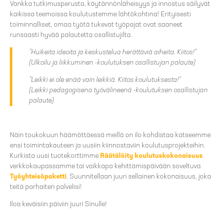
Vankka tutkimusperusta, käytännönläheisyys ja innostus säilyvät
kaikissa teemoissa koulutustemme lähtökohtina! Erityisesti
toiminnalliset, omaa työtä tukevat työpajat ovat saaneet
runsaasti hyvää palautetta osallistujilta.
”Huikeita ideoita ja keskustelua herättäviä aiheita. Kiitos!”
(Ulkoilu ja liikkuminen -koulutuksen osallistujan palaute)
”Leikki ei ole enää vain leikkiä. Kiitos koulutuksesta!”
(Leikki pedagogisena työvälineenä -koulutuksen osallistujan
palaute)
Näin toukokuun häämöttäessä meillä on ilo kohdistaa katseemme
ensi toimintakauteen ja uusiin kiinnostaviin koulutusprojekteihin.
Kurkista uusi tuotekorttimme
Räätälöity koulutuskokonaisuus
verkkokaupassamme tai vaikkapa kehittämispäivään soveltuva
Työyhteisöpaketti
. Suunnitellaan juuri sellainen kokonaisuus, joka
teitä parhaiten palvelisi!
Iloa keväisiin päiviin juuri Sinulle!