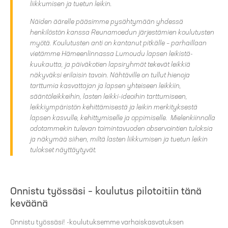
liikkumisen ja tuetun leikin.
Näiden äärelle pääsimme pysähtymään yhdessä
henkilöstön kanssa Reunamoedun järjestämien koulutusten
myötä. Koulutusten anti on kantanut pitkälle – parhaillaan
vietämme Hämeenlinnassa Lumoudu lapsen leikistä-
kuukautta, ja päiväkotien lapsiryhmät tekevät leikkiä
näkyväksi erilaisin tavoin. Nähtäville on tullut hienoja
tarttumia kasvattajan ja lapsen yhteiseen leikkiin,
sääntöleikkeihin, lasten leikki-ideoihin tarttumiseen,
leikkiympäristön kehittämisestä ja leikin merkityksestä
lapsen kasvulle, kehittymiselle ja oppimiselle. Mielenkiinnolla
odotammekin tulevan toimintavuoden observointien tuloksia
ja näkymää siihen, miltä lasten liikkumisen ja tuetun leikin
tulokset näyttäytyvät.
Onnistu työssäsi – koulutus pilotoitiin tänä
keväänä
Onnistu työssäsi! -koulutuksemme varhaiskasvatuksen