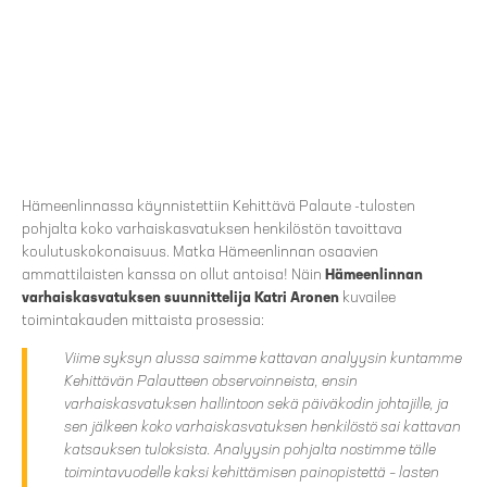
Hämeenlinnassa käynnistettiin Kehittävä Palaute -tulosten
pohjalta koko varhaiskasvatuksen henkilöstön tavoittava
koulutuskokonaisuus. Matka Hämeenlinnan osaavien
ammattilaisten kanssa on ollut antoisa! Näin
Hämeenlinnan
varhaiskasvatuksen suunnittelija Katri Aronen
kuvailee
toimintakauden mittaista prosessia:
Viime syksyn alussa saimme kattavan analyysin kuntamme
Kehittävän Palautteen observoinneista, ensin
varhaiskasvatuksen hallintoon sekä päiväkodin johtajille, ja
sen jälkeen koko varhaiskasvatuksen henkilöstö sai kattavan
katsauksen tuloksista. Analyysin pohjalta nostimme tälle
toimintavuodelle kaksi kehittämisen painopistettä – lasten