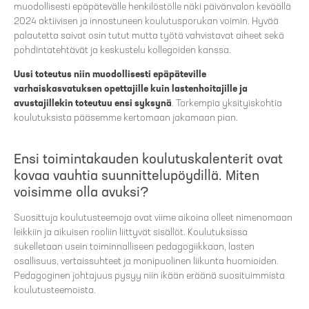
muodollisesti epäpätevälle henkilöstölle näki päivänvalon keväällä
2024 aktiivisen ja innostuneen koulutusporukan voimin. Hyvää
palautetta saivat osin tutut mutta työtä vahvistavat aiheet sekä
pohdintatehtävät ja keskustelu kollegoiden kanssa.
Uusi toteutus niin muodollisesti epäpäteville
varhaiskasvatuksen opettajille kuin lastenhoitajille ja
avustajillekin toteutuu ensi syksynä
. Tarkempia yksityiskohtia
koulutuksista pääsemme kertomaan jakamaan pian.
Ensi toimintakauden koulutuskalenterit ovat
kovaa vauhtia suunnittelupöydillä. Miten
voisimme olla avuksi?
Suosittuja koulutusteemoja ovat viime aikoina olleet nimenomaan
leikkiin ja aikuisen rooliin liittyvät sisällöt. Koulutuksissa
sukelletaan usein toiminnalliseen pedagogiikkaan, lasten
osallisuus, vertaissuhteet ja monipuolinen liikunta huomioiden.
Pedagoginen johtajuus pysyy niin ikään eräänä suosituimmista
koulutusteemoista.